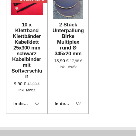
10 x
2 Stück
Klettband
Unterpallung
Klettbänder
Birke
Kabelklett
Multiplex
25x300 mm
rund Ø
schwarz
345x20 mm
Kabelbinder
13,90 €
17,98 €
mit
inkl. MwSt
Softverschlu
ß
9,90 €
13,90 €
inkl. MwSt
In den Warenkorb
In den Warenkorb