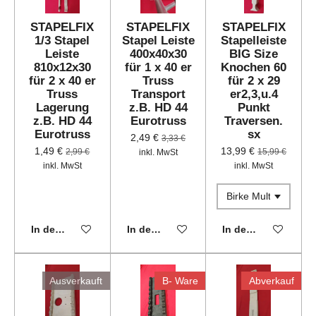
STAPELFIX
STAPELFIX
STAPELFIX
1/3 Stapel
Stapel Leiste
Stapelleiste
Leiste
400x40x30
BIG Size
810x12x30
für 1 x 40 er
Knochen 60
für 2 x 40 er
Truss
für 2 x 29
Truss
Transport
er2,3,u.4
Lagerung
z.B. HD 44
Punkt
z.B. HD 44
Eurotruss
Traversen.
Eurotruss
sx
2,49 €
3,33 €
1,49 €
13,99 €
2,99 €
15,99 €
inkl. MwSt
inkl. MwSt
inkl. MwSt
In den Warenkorb
In den Warenkorb
In den Warenkorb
Ausverkauft
B- Ware
Abverkauf