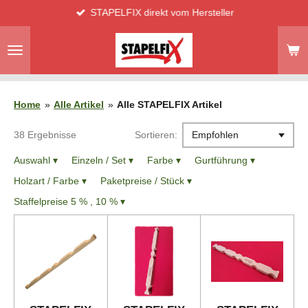
STAPELFIX direkt vom Hersteller
Zum
Hauptinhalt
springen
Home
»
Alle Artikel
»
Alle STAPELFIX Artikel
38 Ergebnisse
Sortieren:
Auswahl
▾
Einzeln / Set
▾
Farbe
▾
Gurtführung
▾
Holzart / Farbe
▾
Paketpreise / Stück
▾
Staffelpreise 5 % , 10 %
▾