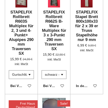
STAPELFIX
STAPELFIX
STAPELFIX
Rollbrett
Rollbrett
Stapel Brett
R603S
R662S B-
800x100x33
Multiplex für
Ware
für 2 x 39 er
2, 3 und 4-
Multiplex für
Truss
Punkt+
3 x 3-Punkt
Stapelhöhe
Alupipes 290
290 mm
nur 9 mm
mm
Traversen
6,99 €
9,99 €
Traversen
SX
inkl. MwSt
SX
15,90 €
22,90 €
15,99 €
24,99 €
inkl. MwSt
inkl. MwSt
Bei Verfügbarkeit benachrichtigen
Bei Verfügbarkeit benachrichtigen
In den Warenkorb
Frei Haus
Sale!
Deutschland