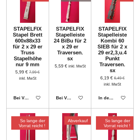
STAPELFIX
STAPELFIX
STAPELFIX
Stapel Brett
Stapelleiste
Stapelleiste
600x88x33
24 BiBu für 2
Kombi 60
für 2 x 29 er
x 29 er
SIEB für 2 x
Truss
Traversen.
29 er2,3,u.4
Stapelhöhe
sx
Punkt
nur 9 mm
Traversen.
5,59 €
inkl. MwSt
sx
5,99 €
7,99 €
6,19 €
6,49 €
inkl. MwSt
inkl. MwSt
Bei Verfügbarkeit benachrichtigen
Bei Verfügbarkeit benachrichtigen
In den Warenkorb
So lange der
Abverkauf
So lange der
Vorrat reicht !
Vorrat reicht !