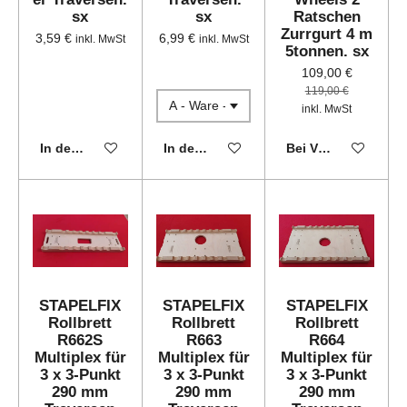
sx
sx
Ratschen
Zurrgurt 4 m
3,59 €
6,99 €
inkl. MwSt
inkl. MwSt
5tonnen. sx
109,00 €
119,00 €
inkl. MwSt
In den Warenkorb
In den Warenkorb
Bei Verfügbarkeit 
STAPELFIX
STAPELFIX
STAPELFIX
Rollbrett
Rollbrett
Rollbrett
R662S
R663
R664
Multiplex für
Multiplex für
Multiplex für
3 x 3-Punkt
3 x 3-Punkt
3 x 3-Punkt
290 mm
290 mm
290 mm