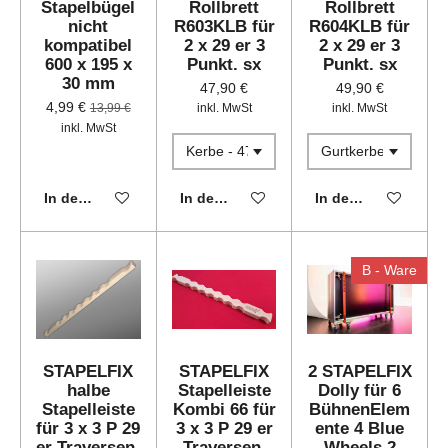
Stapelbügel
Rollbrett
Rollbrett
nicht
R603KLB für
R604KLB für
kompatibel
2 x 29 er 3
2 x 29 er 3
600 x 195 x
Punkt. sx
Punkt. sx
30 mm
47,90 €
49,90 €
4,99 €
13,99 €
inkl. MwSt
inkl. MwSt
inkl. MwSt
In den Warenkorb
In den Warenkorb
In den Warenkorb
B - Ware
STAPELFIX
STAPELFIX
2 STAPELFIX
halbe
Stapelleiste
Dolly für 6
Stapelleiste
Kombi 66 für
BühnenElem
für 3 x 3 P 29
3 x 3 P 29 er
ente 4 Blue
er Traversen.
Traversen.
Wheels 2