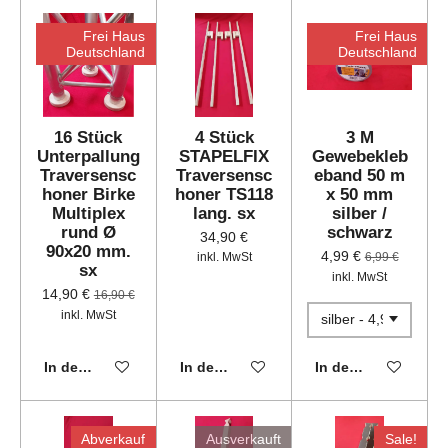
Frei Haus
Frei Haus
Deutschland
Deutschland
16 Stück
4 Stück
3 M
Unterpallung
STAPELFIX
Gewebekleb
Traversensc
Traversensc
eband 50 m
honer Birke
honer TS118
x 50 mm
Multiplex
lang. sx
silber /
rund Ø
schwarz
34,90 €
90x20 mm.
4,99 €
inkl. MwSt
6,99 €
sx
inkl. MwSt
14,90 €
16,90 €
inkl. MwSt
In den Warenkorb
In den Warenkorb
In den Warenkorb
Abverkauf
Ausverkauft
Sale!