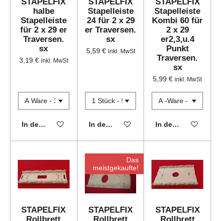
STAPELFIX
STAPELFIX
STAPELFIX
halbe
Stapelleiste
Stapelleiste
Stapelleiste
24 für 2 x 29
Kombi 60 für
für 2 x 29 er
er Traversen.
2 x 29
Traversen.
sx
er2,3,u.4
sx
Punkt
5,59 €
inkl. MwSt
Traversen.
3,19 €
inkl. MwSt
sx
5,99 €
inkl. MwSt
In den Warenkorb
In den Warenkorb
In den Warenkorb
Das
meistgekaufte!
STAPELFIX
STAPELFIX
STAPELFIX
Rollbrett
Rollbrett
Rollbrett