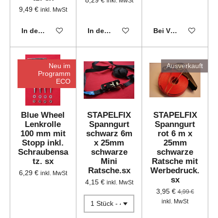
inkl. MwSt
9,49 €
inkl. MwSt
In den Warenkorb
In den Warenkorb
Bei Verfügbarkeit 
Neu im
Ausverkauft
Programm
ECO
Blue Wheel
STAPELFIX
STAPELFIX
Lenkrolle
Spanngurt
Spanngurt
100 mm mit
schwarz 6m
rot 6 m x
Stopp inkl.
x 25mm
25mm
Schraubensa
schwarze
schwarze
tz. sx
Mini
Ratsche mit
Ratsche.sx
Werbedruck.
6,29 €
inkl. MwSt
sx
4,15 €
inkl. MwSt
3,95 €
4,99 €
inkl. MwSt