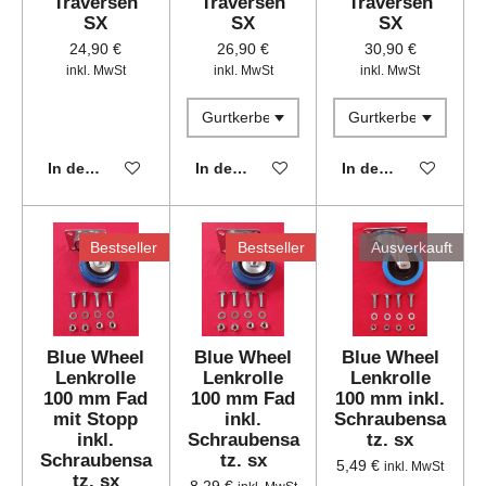
Traversen
Traversen
Traversen
SX
SX
SX
24,90 €
26,90 €
30,90 €
inkl. MwSt
inkl. MwSt
inkl. MwSt
In den Warenkorb
In den Warenkorb
In den Warenkorb
Bestseller
Bestseller
Ausverkauft
Blue Wheel
Blue Wheel
Blue Wheel
Lenkrolle
Lenkrolle
Lenkrolle
100 mm Fad
100 mm Fad
100 mm inkl.
mit Stopp
inkl.
Schraubensa
inkl.
Schraubensa
tz. sx
Schraubensa
tz. sx
5,49 €
inkl. MwSt
tz. sx
8,29 €