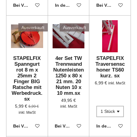
Bei Verfügbarkeit benachrichtigen
In den Warenkorb
Bei Verfügbarkeit 
Ausverkauft
Ausverkauft
STAPELFIX
4er Set TW
STAPELFIX
Spanngurt
Trennwand
Traversensc
rot 8 m x
Nutenleisten
honer TS60
25mm 2
1250 x 80 x
kurz. sx
Finger BIG
21 mm. 20
6,99 €
inkl. MwSt
Ratsche mit
Nuten 10 x
Werbedruck.
10 mm.sx
sx
49,95 €
5,99 €
6,99 €
inkl. MwSt
inkl. MwSt
Bei Verfügbarkeit benachrichtigen
Bei Verfügbarkeit benachrichtigen
In den Warenkorb