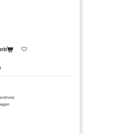
orb
4
urotruss
 Lagen