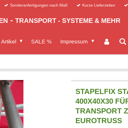
Sonderanfertigungen nach Maß
Kurze Lieferzeiten
-
EN
TRANSPORT - SYSTEME & MEHR
 Artikel
SALE %
Impressum
STAPELFIX ST
400X40X30 FÜ
TRANSPORT Z.
EUROTRUSS