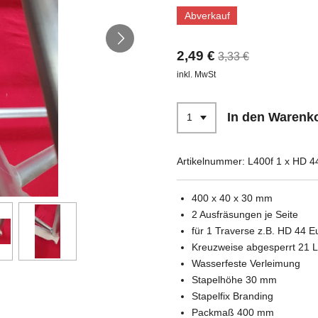
Abverkauf
2,49 €
3,33 €
inkl. MwSt
In den Warenk
Artikelnummer:
L400f 1 x HD 4
400 x 40 x 30 mm
2 Ausfräsungen je Seite
für 1 Traverse z.B. HD 44 E
Kreuzweise abgesperrt 21
Wasserfeste Verleimung
Stapelhöhe 30 mm
Stapelfix Branding
Packmaß 400 mm