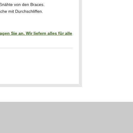
ßnähte von den Braces.
äche mit Durchschliffen.
gen Sie an. Wir liefern alles für alle