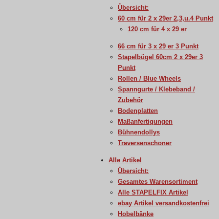
Übersicht:
60 cm für 2 x 29er 2,3,u.4 Punkt
120 cm für 4 x 29 er
66 cm für 3 x 29 er 3 Punkt
Stapelbügel 60cm 2 x 29er 3
Punkt
Rollen / Blue Wheels
Spanngurte / Klebeband /
Zubehör
Bodenplatten
Maßanfertigungen
Bühnendollys
Traversenschoner
Alle Artikel
Übersicht:
Gesamtes Warensortiment
Alle STAPELFIX Artikel
ebay Artikel versandkostenfrei
Hobelbänke