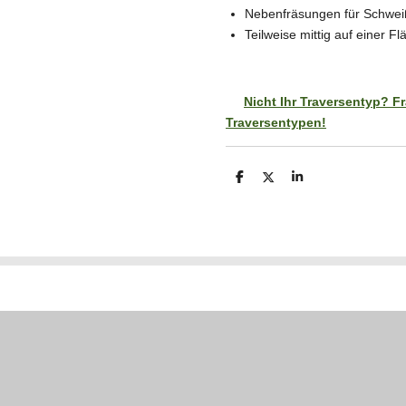
Nebenfräsungen für Schwei
Teilweise mittig auf einer Fl
Nicht Ihr Traversentyp? Fra
Traversentypen!
T
T
T
e
e
e
i
i
i
l
l
l
e
e
e
n
n
n