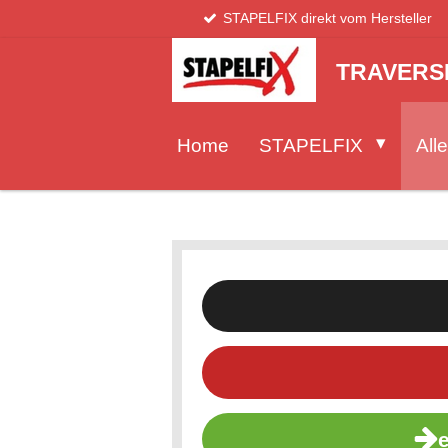
STAPELFIX direkt vom Hersteller
Zum
Hauptinhalt
springen
TRAVERS
Home
STAPELFIX
Alle