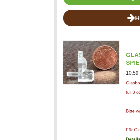
H
GLA
SPI
10,59
Glasbo
für 3 
Bitte 
Für Gl
Detail