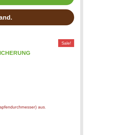
and.
Sale!
SICHERUNG
Zapfendurchmesser) aus.