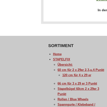
In de
SORTIMENT
Home
STAPELFIX
Übersicht:
60 cm für 2 x 29er 2,3,u.4 Punkt
120 cm für 4 x 29 er
66 cm für 3 x 29 er 3 Punkt
Stapelbügel 60cm 2 x 29er 3
Punkt
Rollen / Blue Wheels
Spanngurte / Klebeband /