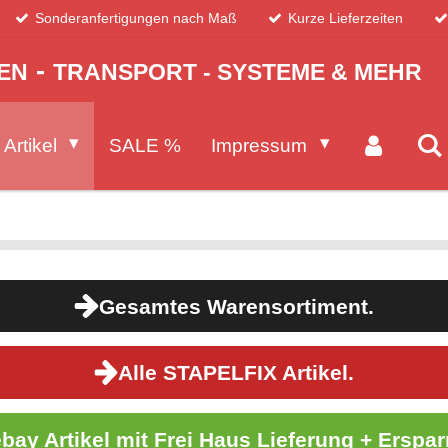
Sonderanfertigungen nach Maß
Kurze Lieferzeiten
-
EN
TRANSPORT - SYSTEME & MEHR
 Artikel
SALE %
Impressum
Gesamtes Warensortiment.
Alle STAPELFIX Artikel.
ebay Artikel mit Frei Haus Lieferung + Erspar