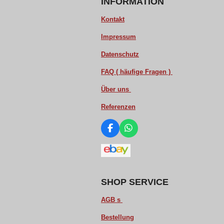
INFORMATION
Kontakt
Impressum
Datenschutz
FAQ ( häufige Fragen )
Über uns
Referenzen
F
W
a
h
c
a
e
t
b
s
o
A
o
p
SHOP SERVICE
k
p
AGB s
Bestellung