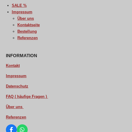
SALE %
Impressum
Über uns
Kontaktseite
Bestellung
Referenzen
INFORMATION
Kontakt
Impressum
Datenschutz
FAQ ( häufige Fragen )
Über uns
Referenzen
F
W