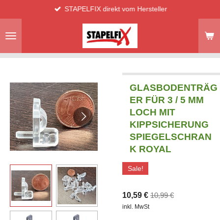
STAPELFIX direkt vom Hersteller
Zum
Hauptinhalt
springen
GLASBODENTRÄG
ER FÜR 3 / 5 MM
LOCH MIT
KIPPSICHERUNG
SPIEGELSCHRAN
K ROYAL
Sale!
10,59 €
10,99 €
inkl. MwSt