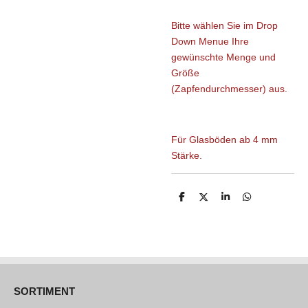
Bitte wählen Sie im Drop
Down Menue Ihre
gewünschte Menge und
Größe
(Zapfendurchmesser) aus.
Für Glasböden ab 4 mm
Stärke.
T
T
T
T
e
e
e
e
i
i
i
i
l
l
l
l
e
e
e
e
n
n
n
n
SORTIMENT