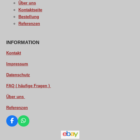
Über uns
Kontaktseite
Bestellung
Referenzen
INFORMATION
Kontakt
Impressum
Datenschutz
FAQ ( häufige Fragen )
Über uns
Referenzen
F
W
a
h
c
a
e
t