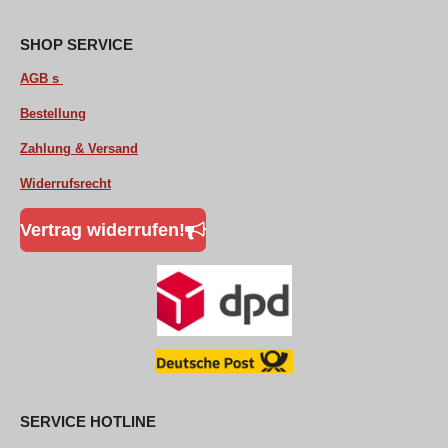
b
s
o
A
o
p
SHOP SERVICE
k
p
AGB s
Bestellung
Zahlung & Versand
Widerrufsrecht
Vertrag widerrufen!
SERVICE HOTLINE