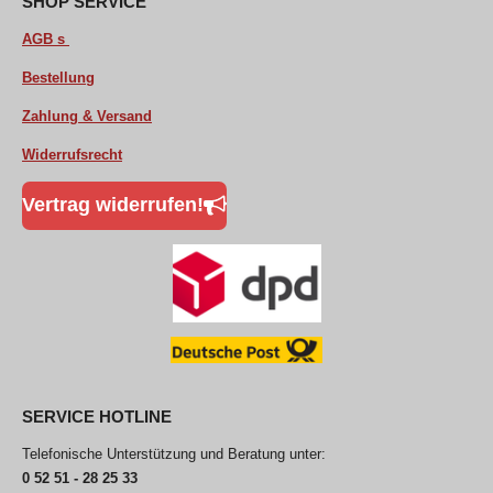
SHOP SERVICE
k
p
AGB s
Bestellung
Zahlung & Versand
Widerrufsrecht
Vertrag widerrufen!
SERVICE HOTLINE
Telefonische Unterstützung und Beratung unter:
0 52 51 - 28 25 33