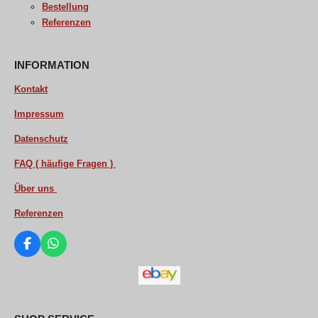
Bestellung
Referenzen
INFORMATION
Kontakt
Impressum
Datenschutz
FAQ ( häufige Fragen )
Über uns
Referenzen
F
W
a
h
c
a
e
t
b
s
o
A
o
p