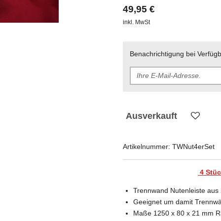
49,95 €
inkl. MwSt
Benachrichtigung bei Verfügb
Ausverkauft
Artikelnummer:
TWNut4erSet
4 Stüc
Trennwand Nutenleiste aus
Geeignet um damit Trennwä
Maße 1250 x 80 x 21 mm R