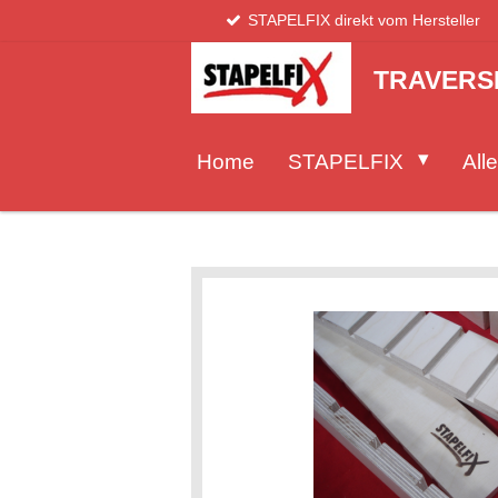
STAPELFIX direkt vom Hersteller
Zum
Hauptinhalt
springen
TRAVERS
Home
STAPELFIX
Alle