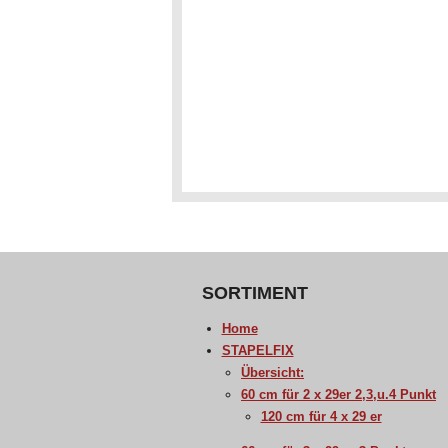
SORTIMENT
Home
STAPELFIX
Übersicht:
60 cm für 2 x 29er 2,3,u.4 Punkt
120 cm für 4 x 29 er