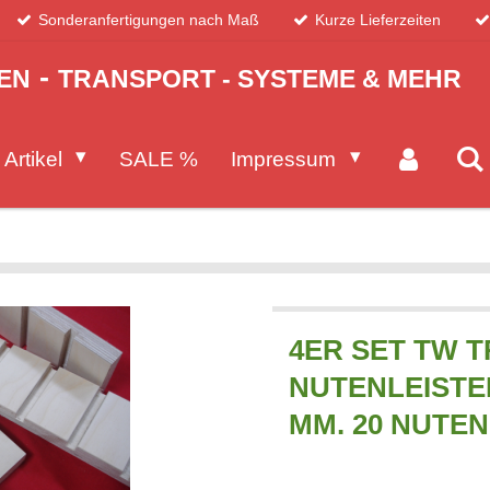
Sonderanfertigungen nach Maß
Kurze Lieferzeiten
-
EN
TRANSPORT - SYSTEME & MEHR
 Artikel
SALE %
Impressum
4ER SET TW 
NUTENLEISTEN 
MM. 20 NUTEN