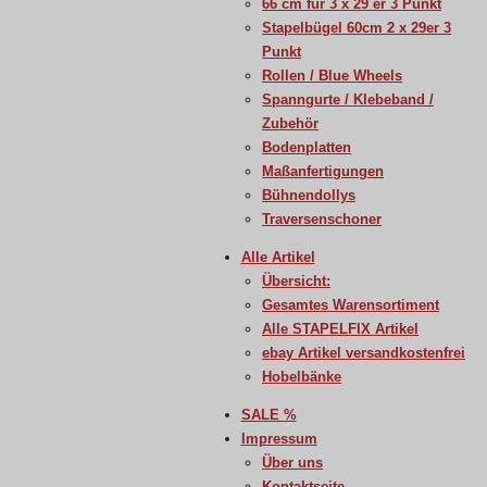
66 cm für 3 x 29 er 3 Punkt
Stapelbügel 60cm 2 x 29er 3
Punkt
Rollen / Blue Wheels
Spanngurte / Klebeband /
Zubehör
Bodenplatten
Maßanfertigungen
Bühnendollys
Traversenschoner
Alle Artikel
Übersicht:
Gesamtes Warensortiment
Alle STAPELFIX Artikel
ebay Artikel versandkostenfrei
Hobelbänke
SALE %
Impressum
Über uns
Kontaktseite