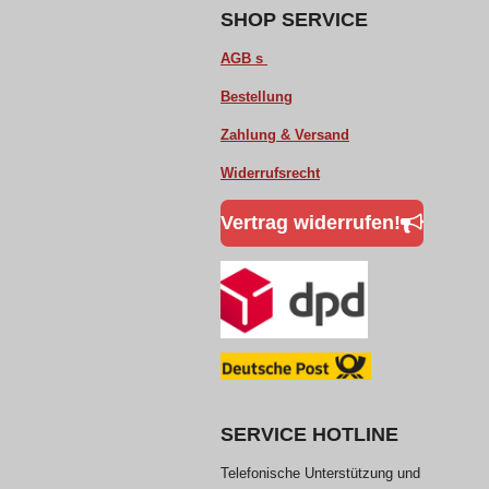
o
p
SHOP SERVICE
k
p
AGB s
Bestellung
Zahlung & Versand
Widerrufsrecht
Vertrag widerrufen!
SERVICE HOTLINE
Telefonische Unterstützung und