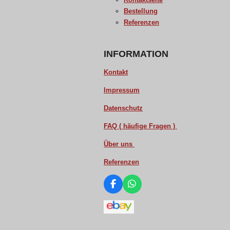
Bestellung
Referenzen
INFORMATION
Kontakt
Impressum
Datenschutz
FAQ ( häufige Fragen )
Über uns
Referenzen
F
W
a
h
c
a
e
t
b
s
o
A