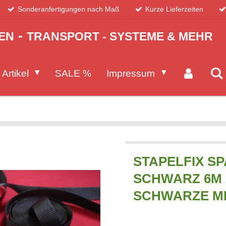
Sonderanfertigungen nach Maß
Kurze Lieferzeiten
-
EN
TRANSPORT - SYSTEME & MEHR
 Artikel
SALE %
Impressum
STAPELFIX S
SCHWARZ 6M 
SCHWARZE MI