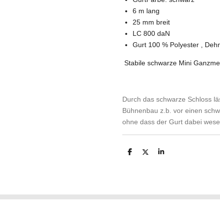
6 m lang
25 mm breit
LC 800 daN
Gurt 100 % Polyester , Deh
Stabile schwarze Mini Ganzmeta
Durch das schwarze Schloss läs
Bühnenbau z.b. vor einen sch
ohne dass der Gurt dabei wesent
T
T
T
e
e
e
i
i
i
l
l
l
e
e
e
n
n
n