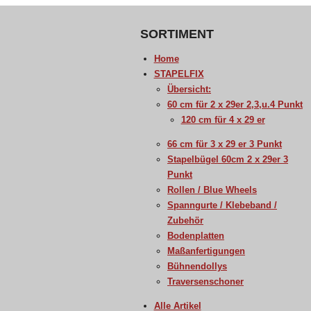
SORTIMENT
Home
STAPELFIX
Übersicht:
60 cm für 2 x 29er 2,3,u.4 Punkt
120 cm für 4 x 29 er
66 cm für 3 x 29 er 3 Punkt
Stapelbügel 60cm 2 x 29er 3
Punkt
Rollen / Blue Wheels
Spanngurte / Klebeband /
Zubehör
Bodenplatten
Maßanfertigungen
Bühnendollys
Traversenschoner
Alle Artikel