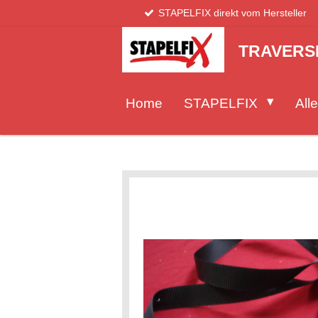
STAPELFIX direkt vom Hersteller
Zum
Hauptinhalt
springen
TRAVERS
Home
STAPELFIX
Alle