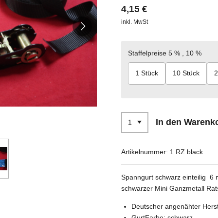
4,15 €
inkl. MwSt
Staffelpreise 5 % , 10 %
1 Stück
10 Stück
2
In den Warenk
Artikelnummer:
1 RZ black
Spanngurt schwarz einteilig 6
schwarzer Mini Ganzmetall Rat
Deutscher angenähter Herst
GurtFarbe: schwarz