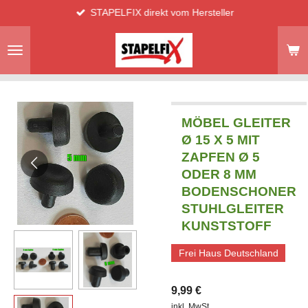
STAPELFIX direkt vom Hersteller
Zum
Hauptinhalt
springen
MÖBEL GLEITER
Ø 15 X 5 MIT
ZAPFEN Ø 5
ODER 8 MM
BODENSCHONER
STUHLGLEITER
KUNSTSTOFF
Frei Haus Deutschland
9,99 €
inkl. MwSt